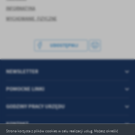
treści w postaci wiadomości, ofert, komunikatów mediów
społecznościowych.
INFORMATYKA
WYCHOWANIE_FIZYCZNE
UDOSTĘPNIJ
NEWSLETTER
POMOCNE LINKI
GODZINY PRACY URZĘDU
KONTAKT
Strona korzysta z plików cookies w celu realizacji usług. Możesz określić